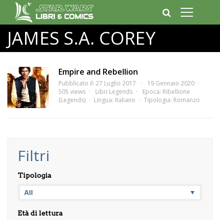
JAMES S.A. COREY
Empire and Rebellion
Pubblicato il: 27 Luglio 2017
19 Gennaio 2020
505 views
Libri Legends
Epoca:
Ribellione
(Legends)
Lingua:
Italiano
Tipologia:
Romanzo
Filtri
Tipologia
Età di lettura