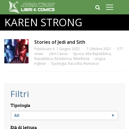
KAREN STRONG
Stories of Jedi and Sith
Pubblicato il: 7 Giugno 2022
7 Ottobre 2021
577
views
Libri Canon
Epoca:
Alta Repubblica
,
Repubblica
,
Resistenza
,
Ribellione
Lingua:
Inglese
Tipologia:
Raccolta
,
Romanzo
Filtri
Tipologia
Età di lettura