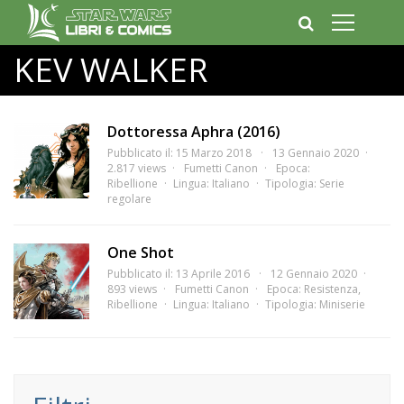
KEV WALKER
Dottoressa Aphra (2016)
Pubblicato il: 15 Marzo 2018
13 Gennaio 2020
2.817 views
Fumetti Canon
Epoca:
Ribellione
Lingua:
Italiano
Tipologia:
Serie
regolare
One Shot
Pubblicato il: 13 Aprile 2016
12 Gennaio 2020
893 views
Fumetti Canon
Epoca:
Resistenza
,
Ribellione
Lingua:
Italiano
Tipologia:
Miniserie