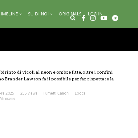
TIMELINE
SU DI NOI
ORIGINALS
LOG IN
irinto di vicoli al neon e ombre fitte, oltre i confini
no Brander Lawson fa il possibile per far rispettare la
bre 2025
255 views
Fumetti Canon
Epoca:
Miniserie