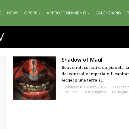
E
NEWS
OPERE
APPROFONDIMENTI
CALENDARIO
V
Shadow of Maul
Benvenuti su Janix: un pianeta-lab
del controllo imperiale. Il capita
legge in una terra s...
Pubblicato il: 4 Marzo 2026
11 Dicem
Ribellione
Lingua:
Inglese
Tipologia: