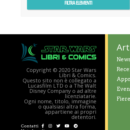
Art
New
Rece
Copyright © 2020 Star Wars
Libri & Comics.
Appr
Questo sito non è collegato a
Lucasfilm LTD o a The Walt
Even
Disney Company o ad altre
licenziatarie.
Fier
Ogni nome, titolo, immagine
o qualsiasi altra forma,
appartiene ai propri
detentori.
Contatti