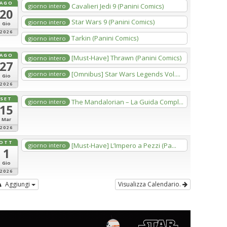
AGO
Cavalieri Jedi 9 (Panini Comics)
giorno intero
20
Star Wars 9 (Panini Comics)
giorno intero
Gio
2026
Tarkin (Panini Comics)
giorno intero
AGO
[Must-Have] Thrawn (Panini Comics)
giorno intero
27
[Omnibus] Star Wars Legends Vol....
giorno intero
Gio
2026
SET
The Mandalorian – La Guida Compl...
giorno intero
15
Mar
2026
OTT
[Must-Have] L’Impero a Pezzi (Pa...
giorno intero
1
Gio
2026
Aggiungi
Visualizza Calendario.