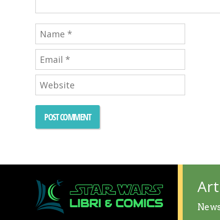
Art
New