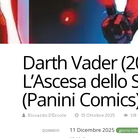
Darth Vader (20
L’Ascesa dello
(Panini Comics
Riccardo D'Ercole
15 Ottobre 2025
118
11 Dicembre 2025
giorno int
QUANDO: