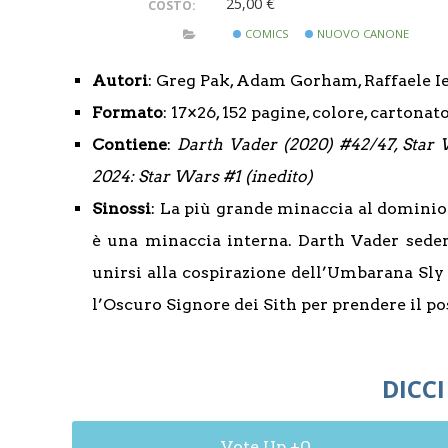
25,00 €
COSTO:
COMICS
NUOVO CANONE
Autori
: Greg Pak, Adam Gorham, Raffaele I
Formato
: 17×26, 152 pagine, colore, cartonat
Contiene
:
Darth Vader (2020) #42/47, Star 
2024: Star Wars #1 (inedito)
Sinossi
: La più grande minaccia al dominio 
è una minaccia interna. Darth Vader seder
unirsi alla cospirazione dell’Umbarana Sly
l’Oscuro Signore dei Sith per prendere il p
DICCI
0