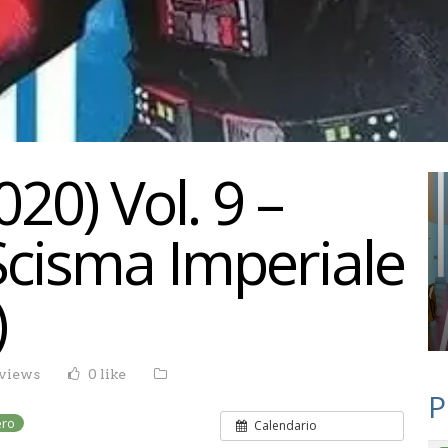
20) Vol. 9 –
 Scisma Imperiale
)
 views
0 like
P
ero
Calendario