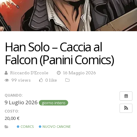
Han Solo – Caccia al
Falcon (Panini Comics)
Riccardo D'Ercole
16 Maggio 2026
99 views
0 like
QUANDO:
9 Luglio 2026
giorno intero
COSTO:
20,00 €
COMICS
NUOVO CANONE