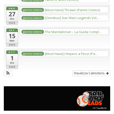
AGO
[Must-Have] Thrawn (Panini Comics)
giorno intero
27
[Omnibus] Star Wars Legends Vol....
giorno intero
Gio
2026
SET
The Mandalorian – La Guida Compl...
giorno intero
15
Mar
2026
OTT
[Must-Have] L’Impero a Pezzi (Pa...
giorno intero
1
Gio
2026
Visualizza Calendario.