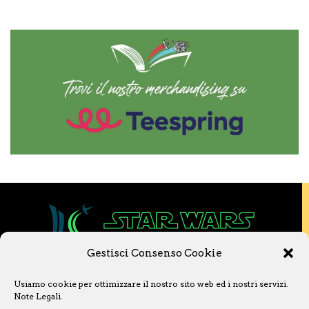
Gestisci Consenso Cookie
Copyright © 2020 Star Wars Libri & Comics.
Usiamo cookie per ottimizzare il nostro sito web ed i nostri servizi.
Questo sito non è collegato a Lucasfilm LTD o
Note Legali
.
a The Walt Disney Company o ad altre