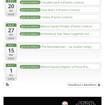
AGO
Cavalieri Jedi 9 (Panini Comics)
giorno intero
20
Star Wars 9 (Panini Comics)
giorno intero
Gio
2026
Tarkin (Panini Comics)
giorno intero
AGO
[Must-Have] Thrawn (Panini Comics)
giorno intero
27
[Omnibus] Star Wars Legends Vol....
giorno intero
Gio
2026
SET
The Mandalorian – La Guida Compl...
giorno intero
15
Mar
2026
OTT
[Must-Have] L’Impero a Pezzi (Pa...
giorno intero
1
Gio
2026
Visualizza Calendario.