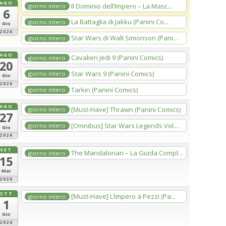
AGO
Il Dominio dell’Impero – La Masc...
giorno intero
6
La Battaglia di Jakku (Panini Co...
giorno intero
Gio
2026
Star Wars di Walt Simonson (Pani...
giorno intero
AGO
Cavalieri Jedi 9 (Panini Comics)
giorno intero
20
Star Wars 9 (Panini Comics)
giorno intero
Gio
2026
Tarkin (Panini Comics)
giorno intero
AGO
[Must-Have] Thrawn (Panini Comics)
giorno intero
27
[Omnibus] Star Wars Legends Vol....
giorno intero
Gio
2026
SET
The Mandalorian – La Guida Compl...
giorno intero
15
Mar
2026
OTT
[Must-Have] L’Impero a Pezzi (Pa...
giorno intero
1
Gio
2026