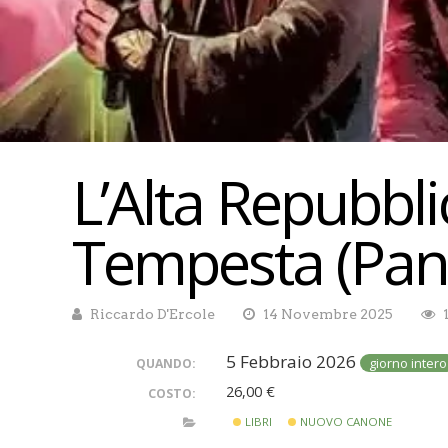
L’Alta Repubbli
Tempesta (Pan
Riccardo D'Ercole
14 Novembre 2025
5 Febbraio 2026
giorno intero
QUANDO:
26,00 €
COSTO:
LIBRI
NUOVO CANONE