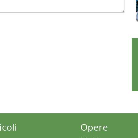
icoli
Opere