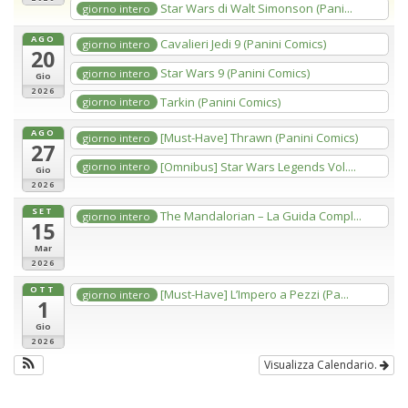
Star Wars di Walt Simonson (Pani...
giorno intero
AGO
Cavalieri Jedi 9 (Panini Comics)
giorno intero
20
Star Wars 9 (Panini Comics)
giorno intero
Gio
2026
Tarkin (Panini Comics)
giorno intero
AGO
[Must-Have] Thrawn (Panini Comics)
giorno intero
27
[Omnibus] Star Wars Legends Vol....
giorno intero
Gio
2026
SET
The Mandalorian – La Guida Compl...
giorno intero
15
Mar
2026
OTT
[Must-Have] L’Impero a Pezzi (Pa...
giorno intero
1
Gio
2026
Visualizza Calendario.