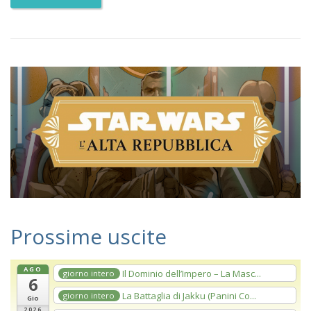
Prossime uscite
AGO
Il Dominio dell’Impero – La Masc...
giorno intero
6
La Battaglia di Jakku (Panini Co...
giorno intero
Gio
2026