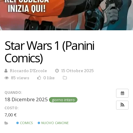
Star Wars 1 (Panini
Comics)
Riccardo D'Ercole
15 Ottobre 2025
85 views
0 like
QUANDO:
18 Dicembre 2025
giorno intero
COSTO:
7,00 €
COMICS
NUOVO CANONE