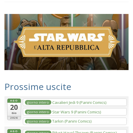
Prossime uscite
AGO
Cavalieri Jedi 9 (Panini Comics)
giorno intero
20
Star Wars 9 (Panini Comics)
giorno intero
Gio
2026
Tarkin (Panini Comics)
giorno intero
AGO
[Must-Have] Thrawn (Panini Comics)
giorno intero