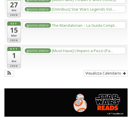
27
[Omnibus] Star Wars Legends Vol....
giorno intero
Gio
2026
SET
The Mandalorian – La Guida Compl...
giorno intero
15
Mar
2026
OTT
[Must-Have] L’Impero a Pezzi (Pa...
giorno intero
1
Gio
2026
Visualizza Calendario.