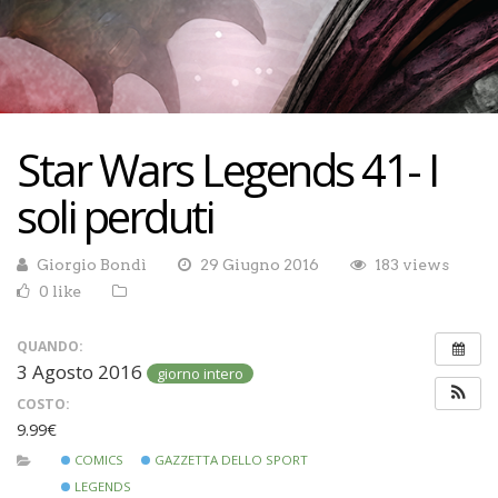
Star Wars Legends 41- I
soli perduti
Giorgio Bondì
29 Giugno 2016
183 views
0 like
QUANDO:
3 Agosto 2016
giorno intero
COSTO:
9.99€
COMICS
GAZZETTA DELLO SPORT
LEGENDS