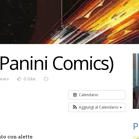
(Panini Comics)
iews
0 like
Calendario
Aggiungi al Calendario
P
ato con alette