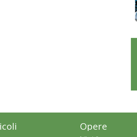
icoli
Opere