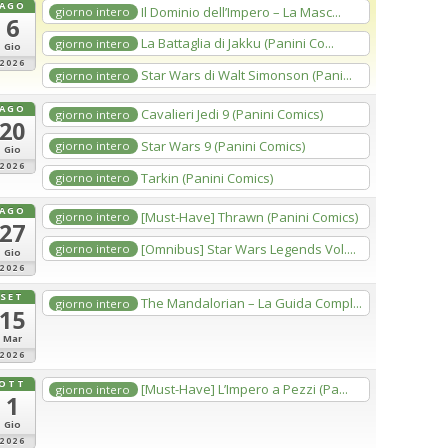
AGO
Il Dominio dell’Impero – La Masc...
giorno intero
6
La Battaglia di Jakku (Panini Co...
giorno intero
Gio
2026
Star Wars di Walt Simonson (Pani...
giorno intero
AGO
Cavalieri Jedi 9 (Panini Comics)
giorno intero
20
Star Wars 9 (Panini Comics)
giorno intero
Gio
2026
Tarkin (Panini Comics)
giorno intero
AGO
[Must-Have] Thrawn (Panini Comics)
giorno intero
27
[Omnibus] Star Wars Legends Vol....
giorno intero
Gio
2026
SET
The Mandalorian – La Guida Compl...
giorno intero
15
Mar
2026
OTT
[Must-Have] L’Impero a Pezzi (Pa...
giorno intero
1
Gio
2026