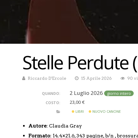
Stelle Perdute 
Riccardo D'Ercole
15 Aprile 2026
90 v
2 Luglio 2026
giorno intero
QUANDO:
23,00 €
COSTO:
LIBRI
NUOVO CANONE
Autore
: Claudia Gray
Formato
: 14.4×21.6, 343 pagine, b/n , brossur