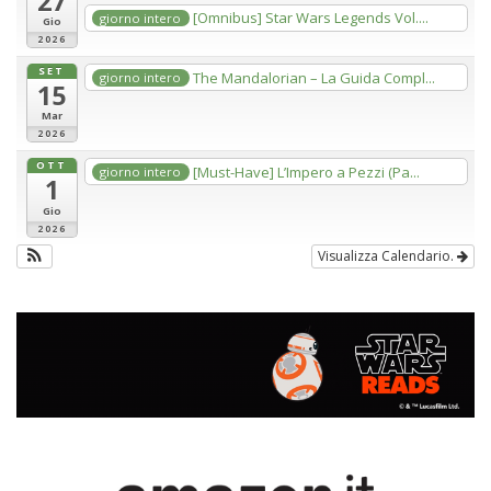
27
[Omnibus] Star Wars Legends Vol....
giorno intero
Gio
2026
SET
The Mandalorian – La Guida Compl...
giorno intero
15
Mar
2026
OTT
[Must-Have] L’Impero a Pezzi (Pa...
giorno intero
1
Gio
2026
Visualizza Calendario.