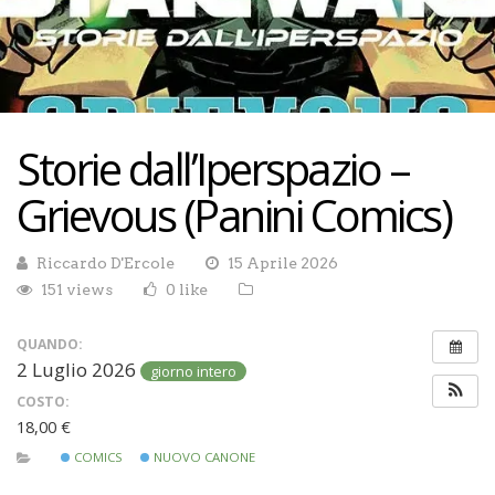
Storie dall’Iperspazio –
Grievous (Panini Comics)
Riccardo D'Ercole
15 Aprile 2026
151 views
0 like
QUANDO:
2 Luglio 2026
giorno intero
COSTO:
18,00 €
COMICS
NUOVO CANONE