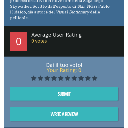
processi creativi dei nove film della Saga degli
Skywalker. Scritto dall'esperto di
Star Wars
Pablo
Hidalgo, già autore dei
Visual Dictionary
delle
pellicole.
Average User Rating
0
0
votes
Dai il tuo voto!
Your Rating:
0
SUBMIT
WRITE A REVIEW