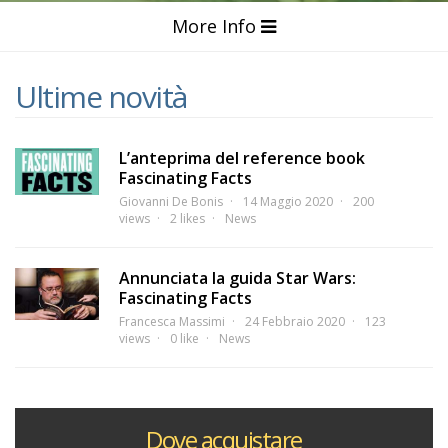
More Info
Ultime novità
L’anteprima del reference book
Fascinating Facts
Giovanni De Bonis
14 Maggio 2020
200
views
2 likes
News
Annunciata la guida Star Wars:
Fascinating Facts
Francesca Massimi
24 Febbraio 2020
123
views
0 like
News
Dove acquistare