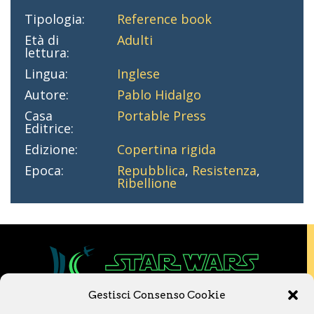
Tipologia:
Reference book
Età di
Adulti
lettura:
Lingua:
Inglese
Autore:
Pablo Hidalgo
Casa
Portable Press
Editrice:
Edizione:
Copertina rigida
Epoca:
Repubblica
,
Resistenza
,
Ribellione
Gestisci Consenso Cookie