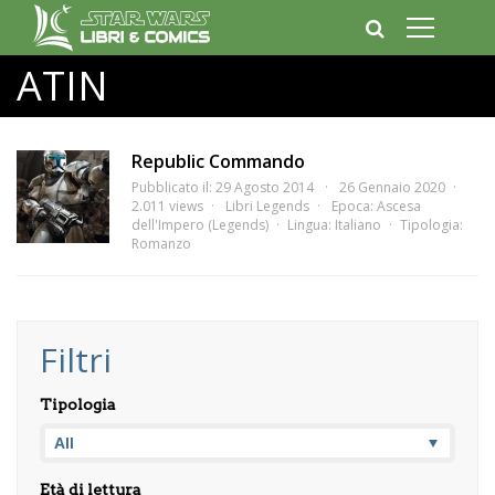
ATIN
Republic Commando
Pubblicato il: 29 Agosto 2014
26 Gennaio 2020
2.011 views
Libri Legends
Epoca:
Ascesa
dell'Impero (Legends)
Lingua:
Italiano
Tipologia:
Romanzo
Filtri
Tipologia
Età di lettura