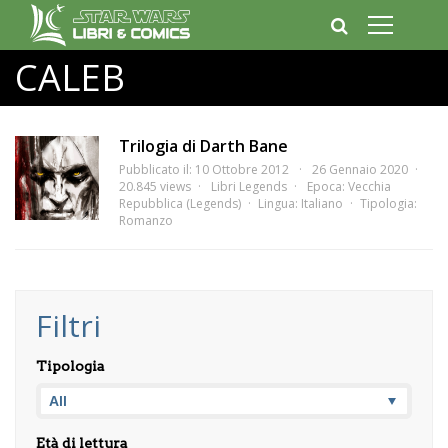
CALEB
Trilogia di Darth Bane
Pubblicato il: 10 Ottobre 2012
26 Gennaio 2020
20.845 views
Libri Legends
Epoca:
Vecchia
Repubblica (Legends)
Lingua:
Italiano
Tipologia:
Romanzo
Filtri
Tipologia
Età di lettura