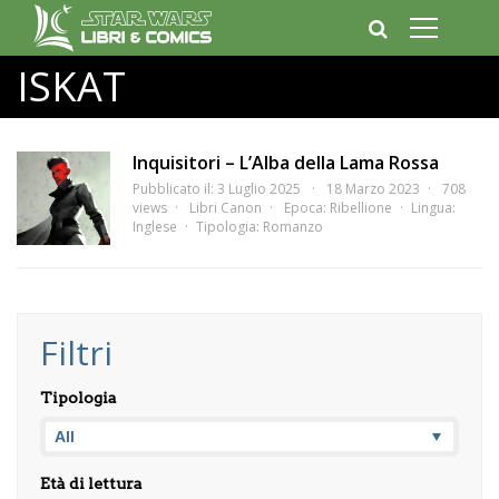
ISKAT
Inquisitori – L’Alba della Lama Rossa
Pubblicato il: 3 Luglio 2025
18 Marzo 2023
708
views
Libri Canon
Epoca:
Ribellione
Lingua:
Inglese
Tipologia:
Romanzo
Filtri
Tipologia
Età di lettura