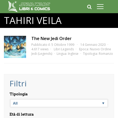
TAHIRI VEILA
The New Jedi Order
Pubblicato il: 5 Ottobre 1999
14 Gennaio 2020
4.617 views
Libri Legends
Epoca:
Nuovo Ordine
Jedi (Legends)
Lingua:
Inglese
Tipologia:
Romanzo
Filtri
Tipologia
Età di lettura