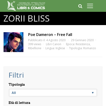
ZORII BLISS
Poe Dameron – Free Fall
Pubblicato il: 4 Agosto 2020
29 Gennaio 2020
399 views
Libri Canon
Epoca:
Resistenza
,
Ribellione
Lingua:
Inglese
Tipologia:
Romanzo
Filtri
Tipologia
Età di lettura