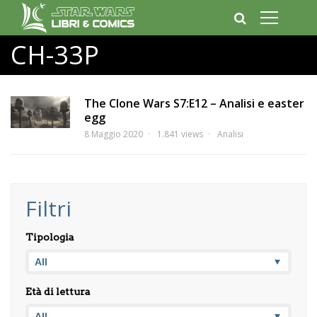
CH-33P
The Clone Wars S7:E12 – Analisi e easter
egg
8 Maggio 2020
1.841 views
Analisi
Filtri
Tipologia
Età di lettura