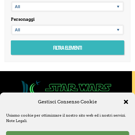
Personaggi
Gestisci Consenso Cookie
Copyright © 2020 Star Wars Libri & Comics.
Usiamo cookie per ottimizzare il nostro sito web ed i nostri servizi.
Questo sito non è collegato a Lucasfilm LTD o
Note Legali
.
a The Walt Disney Company o ad altre
licenziatarie.
Ogni nome, titolo, immagine o qualsiasi altra