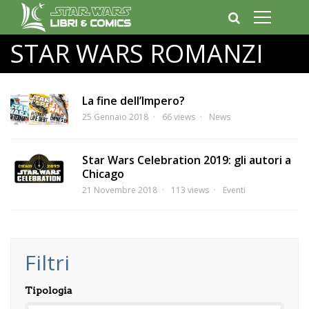
STAR WARS ROMANZI
La fine dell’Impero?
25 Gennaio 2018
66 views
News
Star Wars Celebration 2019: gli autori a
Chicago
21 Novembre 2018
113 views
Eventi
Filtri
Tipologia