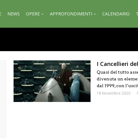
E
NEWS
OPERE
APPROFONDIMENTI
CALENDARIO
I Cancellieri d
Quasi del tutto asse
divenuta un elemen
dal 1999, con l’uscit
18 Novembre 2020