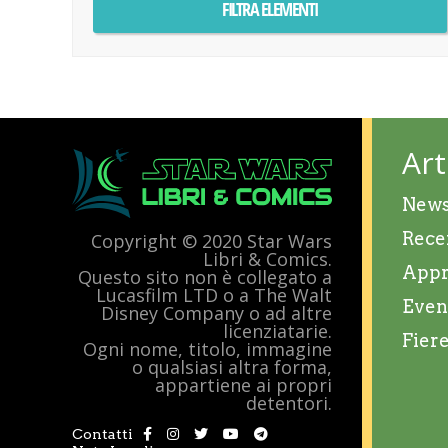
Art
New
Rece
Copyright © 2020 Star Wars
Libri & Comics.
Appr
Questo sito non è collegato a
Lucasfilm LTD o a The Walt
Even
Disney Company o ad altre
licenziatarie.
Fier
Ogni nome, titolo, immagine
o qualsiasi altra forma,
appartiene ai propri
detentori.
Contatti