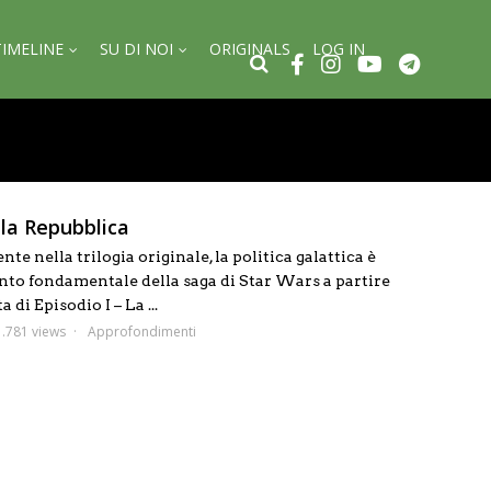
TIMELINE
SU DI NOI
ORIGINALS
LOG IN
ella Repubblica
nte nella trilogia originale, la politica galattica è
to fondamentale della saga di Star Wars a partire
a di Episodio I – La ...
1.781 views
Approfondimenti