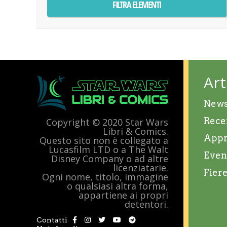
Art
New
Rece
Copyright © 2020 Star Wars
Libri & Comics.
Appr
Questo sito non è collegato a
Lucasfilm LTD o a The Walt
Even
Disney Company o ad altre
licenziatarie.
Fier
Ogni nome, titolo, immagine
o qualsiasi altra forma,
appartiene ai propri
detentori.
Contatti