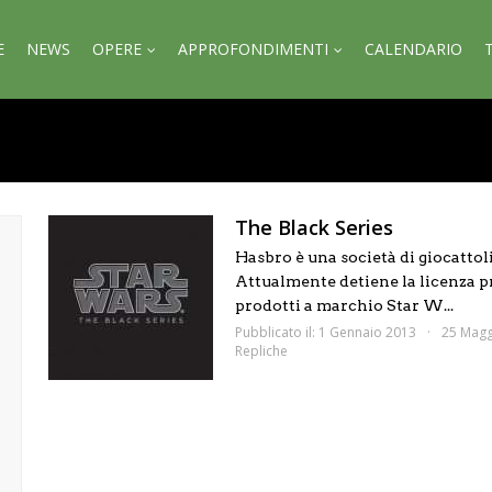
E
NEWS
OPERE
APPROFONDIMENTI
CALENDARIO
The Black Series
Hasbro è una società di giocattoli
Attualmente detiene la licenza pr
prodotti a marchio Star W...
Pubblicato il: 1 Gennaio 2013
25 Magg
Repliche