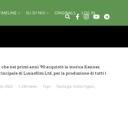
TIMELINE
SU DI NOI
ORIGINALS
LOG IN
 che nei primi anni '90 acquistò la storica Kenner.
incipale di Lucasfilm Ltd. per la produzione di tutti i
io 2020
1.299 views
Toys
Tipologia:
Action Figure
,