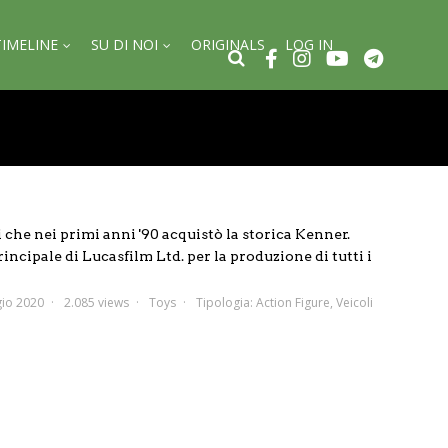
TIMELINE
SU DI NOI
ORIGINALS
LOG IN
 che nei primi anni '90 acquistò la storica Kenner.
incipale di Lucasfilm Ltd. per la produzione di tutti i
io 2020
2.085 views
Toys
Tipologia:
Action Figure
,
Veicoli