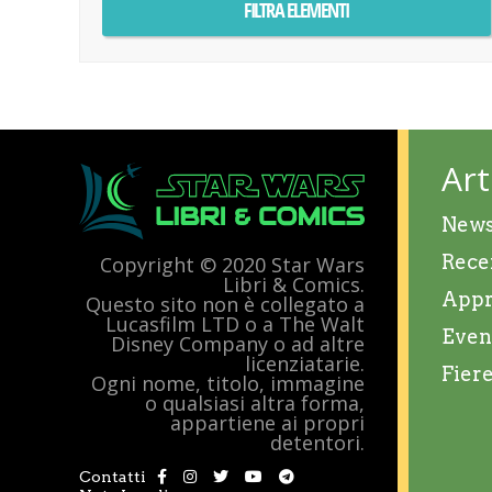
Art
New
Rece
Copyright © 2020 Star Wars
Libri & Comics.
Appr
Questo sito non è collegato a
Lucasfilm LTD o a The Walt
Even
Disney Company o ad altre
licenziatarie.
Fier
Ogni nome, titolo, immagine
o qualsiasi altra forma,
appartiene ai propri
detentori.
Contatti