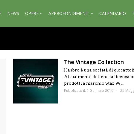
E
NEWS
OPERE
APPROFONDIMENTI
CALENDARIO
The Vintage Collection
Hasbro è una società di giocattoli
Attualmente detiene la licenza pr
prodotti a marchio Star W...
Pubblicato il: 1 Gennaio 2010
25 Magg