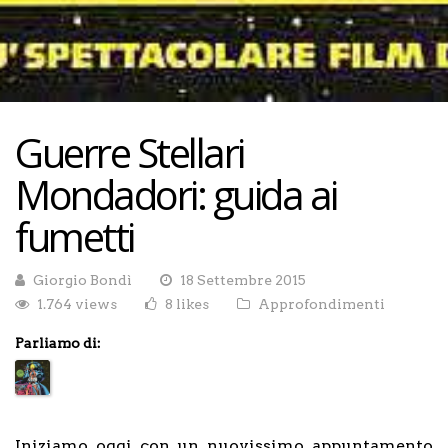
Guerre Stellari
Mondadori: guida ai
fumetti
Giorgio Bondì
18 Settembre 2015
1.764 views
8 likes
Approfondimenti
Parliamo di:
Iniziamo oggi con un nuovissimo appuntamento