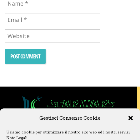
Gestisci Consenso Cookie
Copyright © 2020 Star Wars Libri & Comics.
Usiamo cookie per ottimizzare il nostro sito web ed i nostri servizi.
Questo sito non è collegato a Lucasfilm LTD o
Note Legali
.
a The Walt Disney Company o ad altre