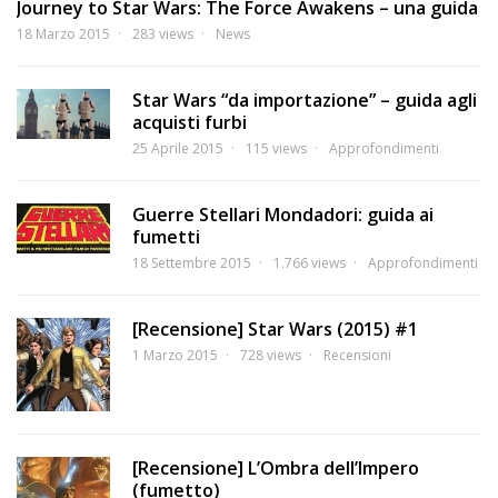
Journey to Star Wars: The Force Awakens – una guida
18 Marzo 2015
283 views
News
Star Wars “da importazione” – guida agli
acquisti furbi
25 Aprile 2015
115 views
Approfondimenti
Guerre Stellari Mondadori: guida ai
fumetti
18 Settembre 2015
1.766 views
Approfondimenti
[Recensione] Star Wars (2015) #1
1 Marzo 2015
728 views
Recensioni
[Recensione] L’Ombra dell’Impero
(fumetto)