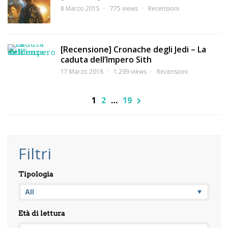
8 Marzo 2015
775 views
Recensioni
[Recensione] Cronache degli Jedi – La
caduta dell’Impero Sith
17 Marzo 2018
1.299 views
Recensioni
1
2
…
19
Filtri
Tipologia
Età di lettura