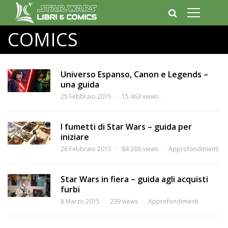
COMICS
Universo Espanso, Canon e Legends –
una guida
25 Febbraio 2015
15.463 views
I fumetti di Star Wars – guida per
iniziare
26 Febbraio 2015
84.288 views
Approfondimenti
Star Wars in fiera – guida agli acquisti
furbi
8 Marzo 2015
239 views
Approfondimenti