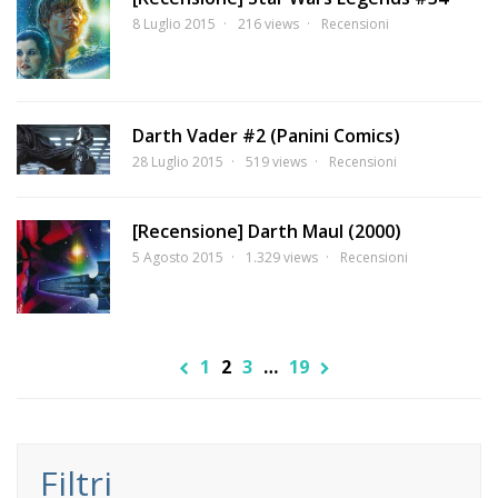
8 Luglio 2015
216 views
Recensioni
Darth Vader #2 (Panini Comics)
28 Luglio 2015
519 views
Recensioni
[Recensione] Darth Maul (2000)
5 Agosto 2015
1.329 views
Recensioni
1
2
3
…
19
Filtri