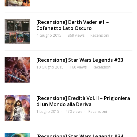
[Recensione] Darth Vader #1 –
Cofanetto Lato Oscuro
4 Giugno 2015
869 views
Recensioni
[Recensione] Star Wars Legends #33
10 Giugno 2015
160 views
Recensioni
[Recensione] Eredità Vol. II – Prigioniera
di un Mondo alla Deriva
1 Luglio 2015
470 views
Recensioni
[Recensione] Star Wars Legends #34