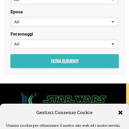
Epoca
Personaggi
Gestisci Consenso Cookie
Copyright © 2020 Star Wars Libri & Comics.
Usiamo cookie per ottimizzare il nostro sito web ed i nostri servizi.
Questo sito non è collegato a Lucasfilm LTD o