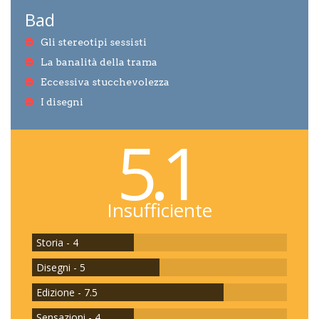
Bad
Gli stereotipi sessisti
La banalità della trama
Eccessiva stucchevolezza
I disegni
5.1
Insufficiente
Storia - 4
Disegni - 5
Edizione - 7.5
Sensazioni - 4