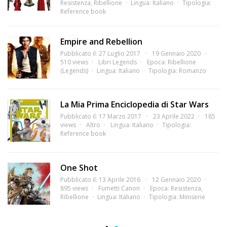
Resistenza
,
Ribellione
Lingua:
Italiano
Tipologia:
Reference book
Empire and Rebellion
Pubblicato il: 27 Luglio 2017
19 Gennaio 2020
510 views
Libri Legends
Epoca:
Ribellione
(Legends)
Lingua:
Italiano
Tipologia:
Romanzo
La Mia Prima Enciclopedia di Star Wars
Pubblicato il: 17 Marzo 2017
23 Aprile 2022
185
views
Altro
Lingua:
Italiano
Tipologia:
Reference book
One Shot
Pubblicato il: 13 Aprile 2016
12 Gennaio 2020
895 views
Fumetti Canon
Epoca:
Resistenza
,
Ribellione
Lingua:
Italiano
Tipologia:
Miniserie