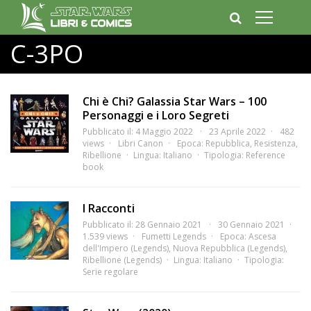
C-3PO
Chi è Chi? Galassia Star Wars – 100
Personaggi e i Loro Segreti
Pubblicato il: 4 Maggio 2022
23 Aprile 2022
482
views
Libri Canon
Epoca:
Repubblica
,
Resistenza
,
Ribellione
Lingua:
Italiano
Tipologia:
Reference
book
I Racconti
Pubblicato il: 28 Gennaio 2021
30 Gennaio 2021
1.539 views
Fumetti Legends
Epoca:
Ascesa
dell'Impero (Legends)
,
Nuova Repubblica (Legends)
,
Ribellione (Legends)
Lingua:
Italiano
Tipologia:
Serie regolare