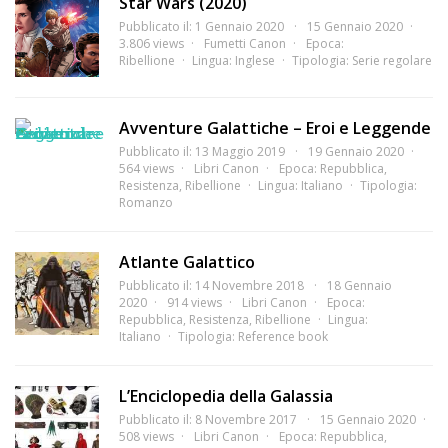
Star Wars (2020)
Pubblicato il: 1 Gennaio 2020
15 Gennaio 2020
3.806 views
Fumetti Canon
Epoca:
Ribellione
Lingua:
Inglese
Tipologia:
Serie regolare
Avventure Galattiche – Eroi e Leggende
Pubblicato il: 13 Maggio 2019
19 Gennaio 2020
564 views
Libri Canon
Epoca:
Repubblica
,
Resistenza
,
Ribellione
Lingua:
Italiano
Tipologia:
Romanzo
Atlante Galattico
Pubblicato il: 14 Novembre 2018
18 Gennaio
2020
914 views
Libri Canon
Epoca:
Repubblica
,
Resistenza
,
Ribellione
Lingua:
Italiano
Tipologia:
Reference book
L’Enciclopedia della Galassia
Pubblicato il: 8 Novembre 2017
15 Gennaio 2020
508 views
Libri Canon
Epoca:
Repubblica
,