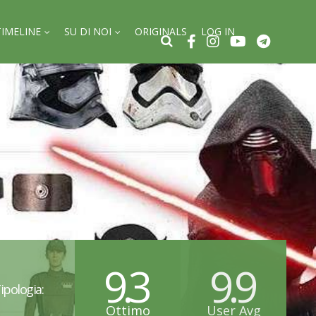
TIMELINE
SU DI NOI
ORIGINALS
LOG IN
9.3
9.9
ipologia:
Ottimo
User Avg