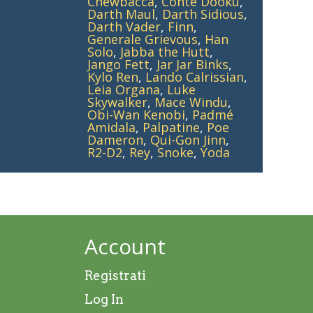
Chewbacca
,
Conte Dooku
,
Darth Maul
,
Darth Sidious
,
Darth Vader
,
Finn
,
Generale Grievous
,
Han
Solo
,
Jabba the Hutt
,
Jango Fett
,
Jar Jar Binks
,
Kylo Ren
,
Lando Calrissian
,
Leia Organa
,
Luke
Skywalker
,
Mace Windu
,
Obi-Wan Kenobi
,
Padmé
Amidala
,
Palpatine
,
Poe
Dameron
,
Qui-Gon Jinn
,
R2-D2
,
Rey
,
Snoke
,
Yoda
Account
Registrati
Log In