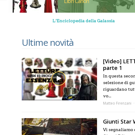
Libri Canon
L’Enciclopedia della Galassia
Ultime novità
[Video] LET
parte 1
In questa seco
selezione di gu
riguardano tut
vo...
Matteo Firenzani
Giunti Star 
Vi segnaliamo c