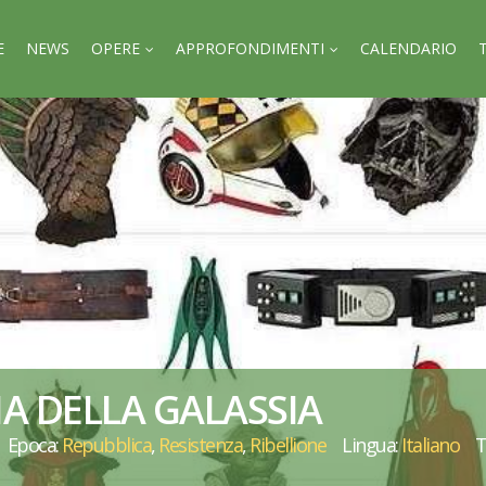
E
NEWS
OPERE
APPROFONDIMENTI
CALENDARIO
IA DELLA GALASSIA
Epoca:
Repubblica
,
Resistenza
,
Ribellione
Lingua:
Italiano
T