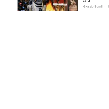
fan!
Giorgio Bondì