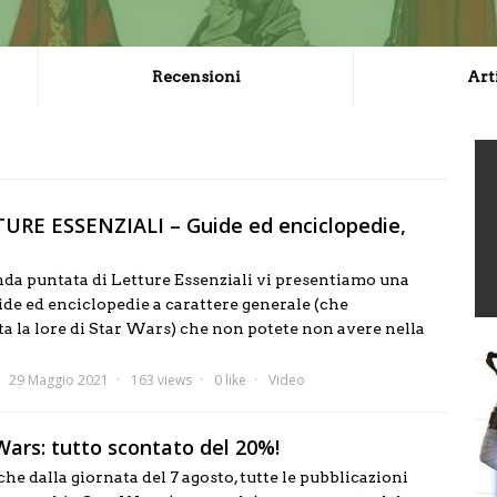
Recensioni
Art
TURE ESSENZIALI – Guide ed enciclopedie,
nda puntata di Letture Essenziali vi presentiamo una
ide ed enciclopedie a carattere generale (che
ta la lore di Star Wars) che non potete non avere nella
29 Maggio 2021
163 views
0 like
Video
Wars: tutto scontato del 20%!
he dalla giornata del 7 agosto, tutte le pubblicazioni