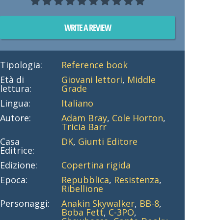
WRITE A REVIEW
Tipologia:
Reference book
Età di
Giovani lettori
,
Middle
lettura:
Grade
Lingua:
Italiano
Autore:
Adam Bray
,
Cole Horton
,
Tricia Barr
Casa
DK
,
Giunti Editore
Editrice:
Edizione:
Copertina rigida
Epoca:
Repubblica
,
Resistenza
,
Ribellione
Personaggi:
Anakin Skywalker
,
BB-8
,
Boba Fett
,
C-3PO
,