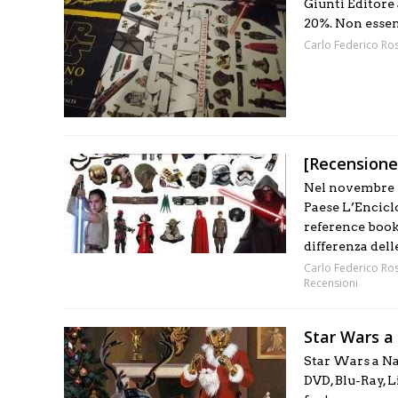
Giunti Editore
20%. Non essend
Carlo Federico Ros
[Recensione]
Nel novembre 2
Paese L’Enciclo
reference book
differenza delle
Carlo Federico Ros
Recensioni
Star Wars a 
Star Wars a Nat
DVD, Blu-Ray, L