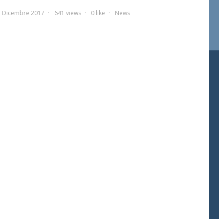
1 Dicembre 2017
641 views
0 like
News