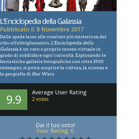
L’Enciclopedia della Galassia
Pubblicato il: 8 Novembre 2017
Dalle spade laser alle creature più misteriose, dal
cibo all'abbigliamento,
L'Enciclopedia della
Galassia
è un vero e proprio museo virtuale in
grado di soddisfare ogni curiosità. Esplorando le
fantastiche gallerie fotografiche con oltre 2500
immagini, si potrà scoprire la cultura, la scienza e
la geografia di
Star Wars
.
Average User Rating
9.9
2
votes
Dai il tuo voto!
Your Rating:
0