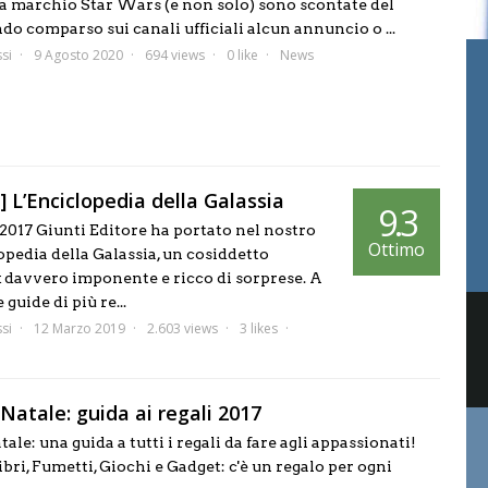
 a marchio Star Wars (e non solo) sono scontate del
o comparso sui canali ufficiali alcun annuncio o ...
si
9 Agosto 2020
694 views
0 like
News
 L’Enciclopedia della Galassia
9.3
017 Giunti Editore ha portato nel nostro
Ottimo
pedia della Galassia, un cosiddetto
 davvero imponente e ricco di sorprese. A
 guide di più re...
si
12 Marzo 2019
2.603 views
3 likes
Natale: guida ai regali 2017
ale: una guida a tutti i regali da fare agli appassionati!
ibri, Fumetti, Giochi e Gadget: c'è un regalo per ogni