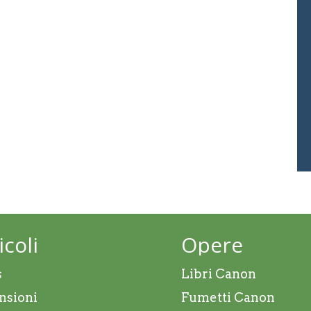
icoli
Opere
s
Libri Canon
nsioni
Fumetti Canon