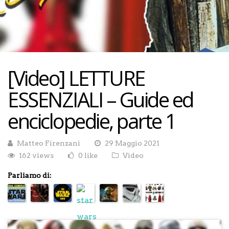
[Video] LETTURE
ESSENZIALI – Guide ed
enciclopedie, parte 1
Matteo Firenzani
29 Maggio 2021
162 views
0 like
Video
Parliamo di: