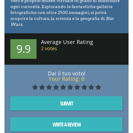
vero e proprio museo virtuale in grado di soddisfare
ogni curiosità. Esplorando le fantastiche gallerie
fotografiche con oltre 2500 immagini, si potrà
scoprire la cultura, la scienza e la geografia di
Star
Wars
.
Average User Rating
9.9
2
votes
Dai il tuo voto!
Your Rating:
0
SUBMIT
WRITE A REVIEW