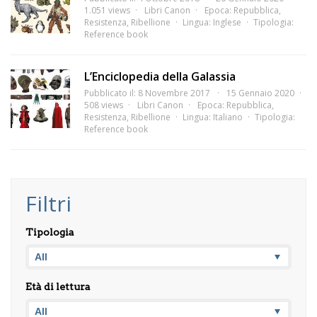
1.051 views
Libri Canon
Epoca:
Repubblica
,
Resistenza
,
Ribellione
Lingua:
Inglese
Tipologia:
Reference book
L’Enciclopedia della Galassia
Pubblicato il: 8 Novembre 2017
15 Gennaio 2020
508 views
Libri Canon
Epoca:
Repubblica
,
Resistenza
,
Ribellione
Lingua:
Italiano
Tipologia:
Reference book
Filtri
Tipologia
Età di lettura