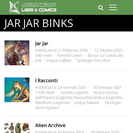
JAR JAR BINKS
Jar Jar
Pubblicato il: 11 Febbraio 2026
12 Ottobre 2025
368 views
Fumetti Canon
Epoca:
La Caduta dei
Jedi
Lingua:
Inglese
Tipologia:
One-shot
I Racconti
Pubblicato il: 28 Gennaio 2021
30 Gennaio 2021
1.539 views
Fumetti Legends
Epoca:
Ascesa
dell'Impero (Legends)
,
Nuova Repubblica (Legends)
,
Ribellione (Legends)
Lingua:
Italiano
Tipologia:
Serie regolare
Alien Archive
Pubblicato il: 4 Ottobre 2018
26 Gennaio 2020