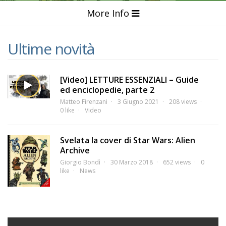
More Info
Ultime novità
[Video] LETTURE ESSENZIALI – Guide
ed enciclopedie, parte 2
Matteo Firenzani
3 Giugno 2021
208 views
0 like
Video
Svelata la cover di Star Wars: Alien
Archive
Giorgio Bondì
30 Marzo 2018
652 views
0
like
News