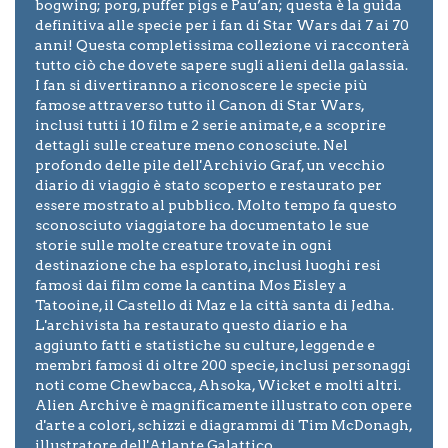
bogwing; porg, puffer pigs e Pau’an; questa è la guida
definitiva alle specie per i fan di Star Wars dai 7 ai 70
anni! Questa completissima collezione vi racconterà
tutto ciò che dovete sapere sugli alieni della galassia.
I fan si divertiranno a riconoscere le specie più
famose attraverso tutto il Canon di Star Wars,
inclusi tutti i 10 film e 2 serie animate, e a scoprire
dettagli sulle creature meno conosciute. Nel
profondo delle pile dell'Archivio Graf, un vecchio
diario di viaggio è stato scoperto e restaurato per
essere mostrato al pubblico. Molto tempo fa questo
sconosciuto viaggiatore ha documentato le sue
storie sulle molte creature trovate in ogni
destinazione che ha esplorato, inclusi luoghi resi
famosi dai film come la cantina Mos Eisley a
Tatooine, il Castello di Maz e la città santa di Jedha.
L'archivista ha restaurato questo diario e ha
aggiunto fatti e statistiche su culture, leggende e
membri famosi di oltre 200 specie, inclusi personaggi
noti come Chewbacca, Ahsoka, Wicket e molti altri.
Alien Archive è magnificamente illustrato con opere
d'arte a colori, schizzi e diagrammi di Tim McDonagh,
illustratore dell'Atlante Galattico.