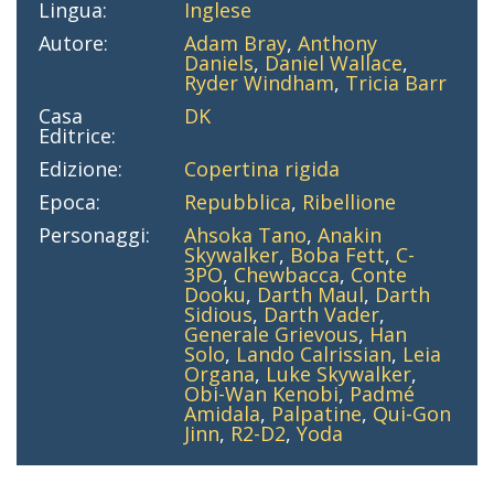
Lingua:
Inglese
Autore:
Adam Bray
,
Anthony
Daniels
,
Daniel Wallace
,
Ryder Windham
,
Tricia Barr
Casa
DK
Editrice:
Edizione:
Copertina rigida
Epoca:
Repubblica
,
Ribellione
Personaggi:
Ahsoka Tano
,
Anakin
Skywalker
,
Boba Fett
,
C-
3PO
,
Chewbacca
,
Conte
Dooku
,
Darth Maul
,
Darth
Sidious
,
Darth Vader
,
Generale Grievous
,
Han
Solo
,
Lando Calrissian
,
Leia
Organa
,
Luke Skywalker
,
Obi-Wan Kenobi
,
Padmé
Amidala
,
Palpatine
,
Qui-Gon
Jinn
,
R2-D2
,
Yoda