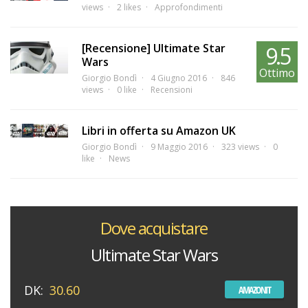
views
2 likes
Approfondimenti
[Recensione] Ultimate Star
9.5
Wars
Ottimo
Giorgio Bondì
4 Giugno 2016
846
views
0 like
Recensioni
Libri in offerta su Amazon UK
Giorgio Bondì
9 Maggio 2016
323 views
0
like
News
Dove acquistare
Ultimate Star Wars
DK:
30.60
AMAZONIT