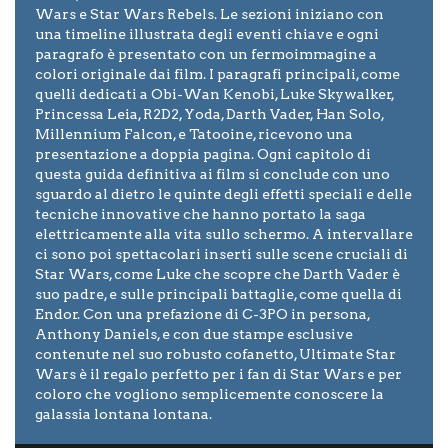
Wars e Star Wars Rebels. Le sezioni iniziano con
una timeline illustrata degli eventi chiave e ogni
paragrafo è presentato con un fermoimmagine a
colori originale dai film. I paragrafi principali, come
quelli dedicati a Obi-Wan Kenobi, Luke Skywalker,
Princessa Leia, R2D2, Yoda, Darth Vader, Han Solo,
Millennium Falcon, e Tatooine, ricevono una
presentazione a doppia pagina. Ogni capitolo di
questa guida definitiva ai film si conclude con uno
sguardo al dietro le quinte degli effetti speciali e delle
tecniche innovative che hanno portato la saga
elettricamente alla vita sullo schermo. A intervallare
ci sono poi spettacolari inserti sulle scene cruciali di
Star Wars, come Luke che scopre che Darth Vader è
suo padre, e sulle principali battaglie, come quella di
Endor. Con una prefazione di C-3PO in persona,
Anthony Daniels, e con due stampe esclusive
contenute nel suo robusto cofanetto, Ultimate Star
Wars è il regalo perfetto per i fan di Star Wars e per
coloro che vogliono semplicemente conoscere la
galassia lontana lontana.