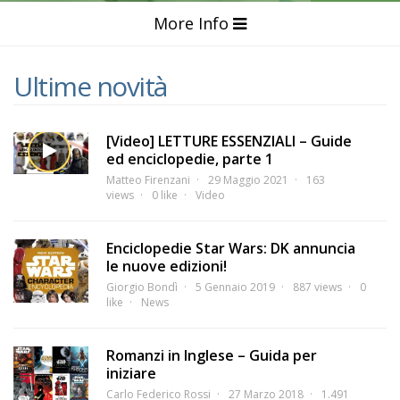
More Info
Ultime novità
[Video] LETTURE ESSENZIALI – Guide
ed enciclopedie, parte 1
Matteo Firenzani
29 Maggio 2021
163
views
0 like
Video
Enciclopedie Star Wars: DK annuncia
le nuove edizioni!
Giorgio Bondì
5 Gennaio 2019
887 views
0
like
News
Romanzi in Inglese – Guida per
iniziare
Carlo Federico Rossi
27 Marzo 2018
1.491