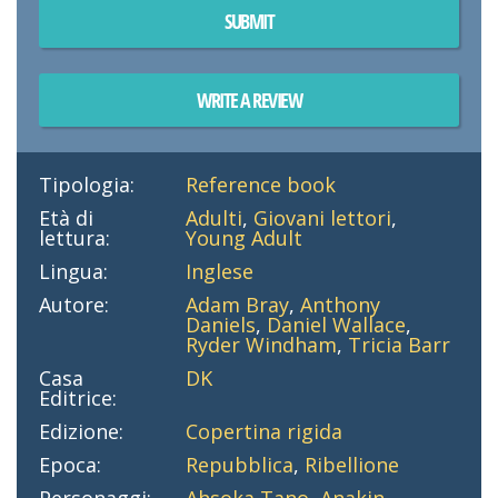
SUBMIT
WRITE A REVIEW
Tipologia:
Reference book
Età di
Adulti
,
Giovani lettori
,
lettura:
Young Adult
Lingua:
Inglese
Autore:
Adam Bray
,
Anthony
Daniels
,
Daniel Wallace
,
Ryder Windham
,
Tricia Barr
Casa
DK
Editrice:
Edizione:
Copertina rigida
Epoca:
Repubblica
,
Ribellione
Personaggi:
Ahsoka Tano
,
Anakin