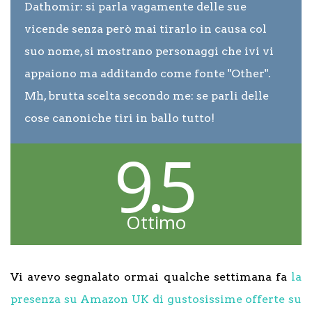
Dathomir: si parla vagamente delle sue
vicende senza però mai tirarlo in causa col
suo nome, si mostrano personaggi che ivi vi
appaiono ma additando come fonte "Other".
Mh, brutta scelta secondo me: se parli delle
cose canoniche tiri in ballo tutto!
9.5
Ottimo
Vi avevo segnalato ormai qualche settimana fa
la
presenza su Amazon UK di gustosissime offerte su