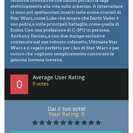
tecniche innovative che hanno portato la saga
elettricamente alla vita sullo schermo. A intervallare
ci sono poi spettacolari inserti sulle scene cruciali di
Star Wars, come Luke che scopre che Darth Vader è
suo padre, e sulle principali battaglie, come quella di
Endor. Con una prefazione di C-3PO in persona,
Anthony Daniels, e con due stampe esclusive
contenute nel suo robusto cofanetto, Ultimate Star
Wars è il regalo perfetto per i fan di Star Wars e per
coloro che vogliono semplicemente conoscere la
galassia lontana lontana.
Average User Rating
0
0
votes
Dai il tuo voto!
Your Rating:
0