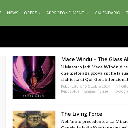
E
NEWS
OPERE
APPROFONDIMENTI
CALENDARIO
Mace Windu – The Glass A
Il Maestro Jedi Mace Windu si re
che mette alla prova anche la sua 
richiesta di Qui-Gon. Intenzionat.
Pubblicato il: 15 Ottobre 2024
11 Ott
Repubblica
Lingua:
Inglese
Tipologi
The Living Force
Nell’anno precedente a La Minac
Consiglio Jedi affrontano una ga