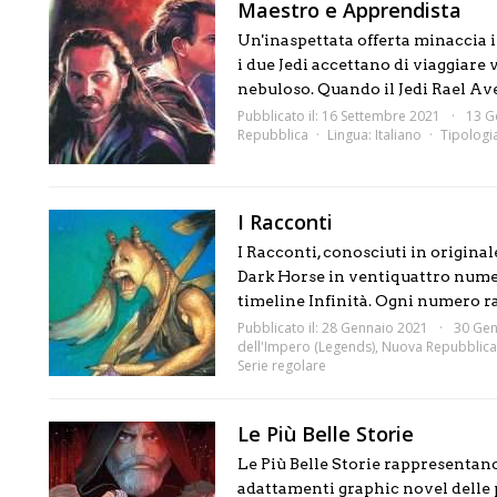
Maestro e Apprendista
Un'inaspettata offerta minaccia
i due Jedi accettano di viaggiare
nebuloso. Quando il Jedi Rael Ave
Pubblicato il: 16 Settembre 2021
13 G
Repubblica
Lingua:
Italiano
Tipologi
I Racconti
I Racconti, conosciuti in origina
Dark Horse in ventiquattro numeri
timeline Infinità. Ogni numero ra.
Pubblicato il: 28 Gennaio 2021
30 Gen
dell'Impero (Legends)
,
Nuova Repubblica
Serie regolare
Le Più Belle Storie
Le Più Belle Storie rappresentano
adattamenti graphic novel delle pe