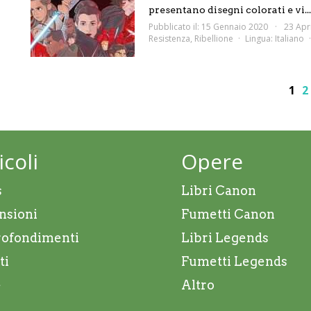
presentano disegni colorati e vi...
Pubblicato il: 15 Gennaio 2020
23 Apr
Resistenza
,
Ribellione
Lingua:
Italiano
1
2
icoli
Opere
s
Libri Canon
nsioni
Fumetti Canon
ofondimenti
Libri Legends
ti
Fumetti Legends
e
Altro