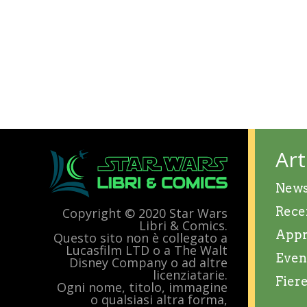
Art
New
Rece
Copyright © 2020 Star Wars
Libri & Comics.
Appr
Questo sito non è collegato a
Lucasfilm LTD o a The Walt
Even
Disney Company o ad altre
licenziatarie.
Fier
Ogni nome, titolo, immagine
o qualsiasi altra forma,