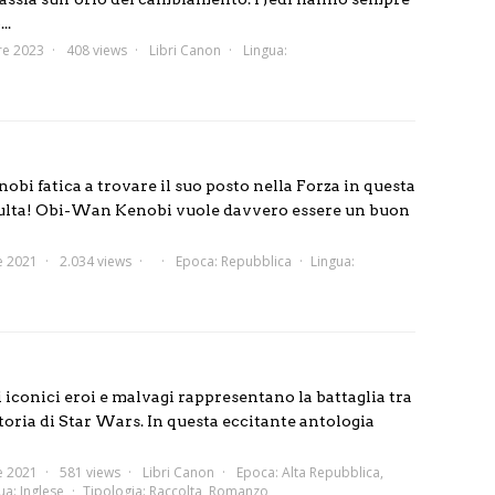
..
re 2023
408 views
Libri Canon
Lingua:
i fatica a trovare il suo posto nella Forza in questa
adulta! Obi-Wan Kenobi vuole davvero essere un buon
e 2021
2.034 views
Epoca:
Repubblica
Lingua:
sti iconici eroi e malvagi rappresentano la battaglia tra
storia di Star Wars. In questa eccitante antologia
e 2021
581 views
Libri Canon
Epoca:
Alta Repubblica
,
ua:
Inglese
Tipologia:
Raccolta
,
Romanzo