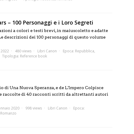
rs – 100 Personaggi e i Loro Segreti
zioni a colori e testi brevi, in maiuscoletto e adatte
Le descrizioni dei 100 personaggi di questo volume
e 2022
480 views
Libri Canon
Epoca:
Repubblica
,
Tipologia:
Reference book
io di Una Nuova Speranza, e de L'Impero Colpisce
raccolte di 40 racconti scritti da altrettanti autori
ennaio 2020
998 views
Libri Canon
Epoca:
:
Romanzo