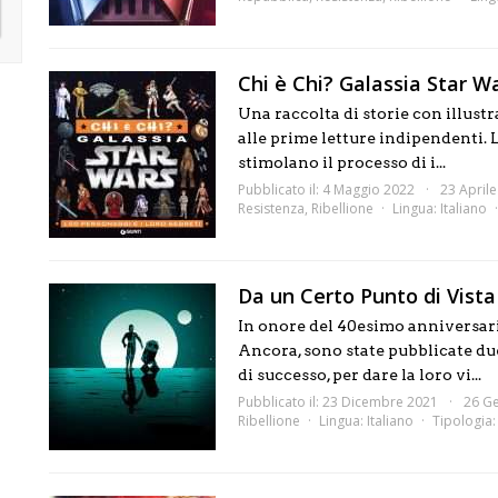
Chi è Chi? Galassia Star Wa
Una raccolta di storie con illustra
alle prime letture indipendenti. 
stimolano il processo di i...
Pubblicato il: 4 Maggio 2022
23 April
Resistenza
,
Ribellione
Lingua:
Italiano
Da un Certo Punto di Vista
In onore del 40esimo anniversar
Ancora, sono state pubblicate due 
di successo, per dare la loro vi...
Pubblicato il: 23 Dicembre 2021
26 G
Ribellione
Lingua:
Italiano
Tipologia