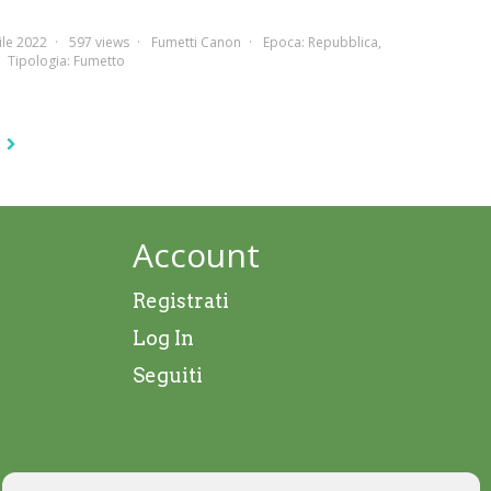
ile 2022
597 views
Fumetti Canon
Epoca:
Repubblica
,
Tipologia:
Fumetto
Account
Registrati
Log In
Seguiti