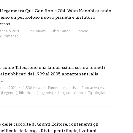
 il legame tra Qui-Gon Jinn e Obi-Wan Kenobi quando
 verso un pericoloso nuovo pianeta e un futuro
rros...
ennaio 2020
1.256 views
Libri Canon
Epoca:
a:
Romanzo
le come Tales, sono una famosissima serie a fumetti
 pubblicati dal 1999 al 2005, appartenenti alla
..
naio 2021
1.538 views
Fumetti Legends
Epoca:
Ascesa
 (Legends)
,
Ribellione (Legends)
Lingua:
Italiano
Tipologia:
 delle raccolte di Giunti Editore, contenenti gli
llicole della saga. Divisi per trilogie, i volumi