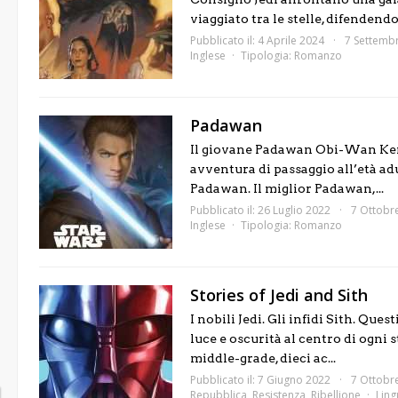
viaggiato tra le stelle, difendendo.
Pubblicato il: 4 Aprile 2024
7 Settemb
Inglese
Tipologia:
Romanzo
Padawan
Il giovane Padawan Obi-Wan Kenob
avventura di passaggio all’età 
Padawan. Il miglior Padawan,...
Pubblicato il: 26 Luglio 2022
7 Ottobr
Inglese
Tipologia:
Romanzo
Stories of Jedi and Sith
I nobili Jedi. Gli infidi Sith. Que
luce e oscurità al centro di ogni 
middle-grade, dieci ac...
Pubblicato il: 7 Giugno 2022
7 Ottobr
Repubblica
,
Resistenza
,
Ribellione
Ling