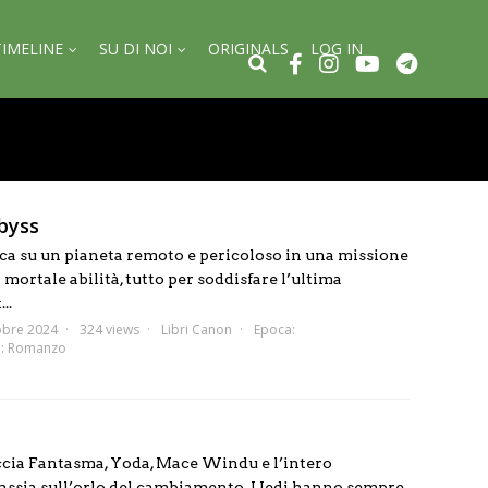
TIMELINE
SU DI NOI
ORIGINALS
LOG IN
byss
ca su un pianeta remoto e pericoloso in una missione
mortale abilità, tutto per soddisfare l’ultima
..
obre 2024
324 views
Libri Canon
Epoca:
a:
Romanzo
cia Fantasma, Yoda, Mace Windu e l’intero
lassia sull’orlo del cambiamento. I Jedi hanno sempre