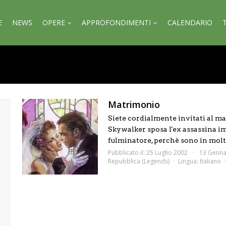
E
NEWS
OPERE
APPROFONDIMENTI
CALENDARIO
Matrimonio
Siete cordialmente invitati al m
Skywalker sposa l'ex assassina im
fulminatore, perchè sono in molti 
Pubblicato il: 25 Luglio 2002
13 Genna
Repubblica (Legends)
Lingua:
Italiano