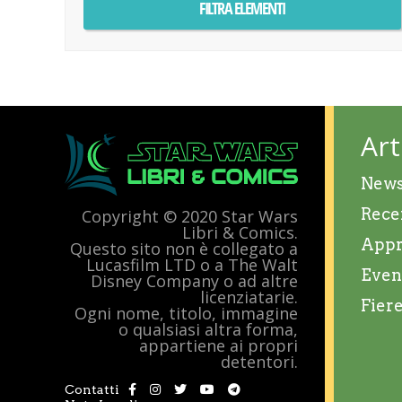
Art
New
Rece
Copyright © 2020 Star Wars
Libri & Comics.
Appr
Questo sito non è collegato a
Lucasfilm LTD o a The Walt
Even
Disney Company o ad altre
licenziatarie.
Fier
Ogni nome, titolo, immagine
o qualsiasi altra forma,
appartiene ai propri
detentori.
Contatti