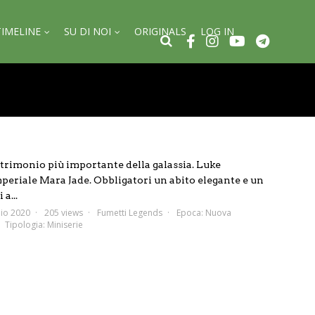
TIMELINE
SU DI NOI
ORIGINALS
LOG IN
atrimonio più importante della galassia. Luke
periale Mara Jade. Obbligatori un abito elegante e un
a...
io 2020
205 views
Fumetti Legends
Epoca:
Nuova
Tipologia:
Miniserie