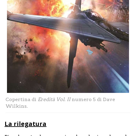
Copertina di
Eredità Vol. II
numero 5 di Dave
Wilkins.
La rilegatura