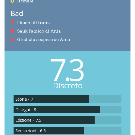
Il finale
Bad
I buchi di trama
Sauk, l'amico di Ania
Giudizio sospeso su Ania
7.3
Discreto
Storia - 7
Disegni - 8
Edizione - 7.5
Sensazioni - 6.5