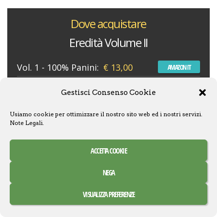
Dove acquistare
Eredità Volume II
Vol. 1 - 100% Panini:
€ 13,00
AMAZON IT
Vol. 2 - 100% Panini:
€ 13,00
AMAZON IT
Gestisci Consenso Cookie
Vol. 3- 100% Panini:
€ 13,00
AMAZON IT
Usiamo cookie per ottimizzare il nostro sito web ed i nostri servizi.
Vol. 4 - 100% Panini:
€ 13,00
AMAZON IT
Note Legali
.
Epic Panini:
€ 38,00
PANINI
ACCETTA COOKIE
NEGA
VISUALIZZA PREFERENZE