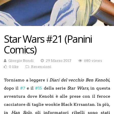
Star Wars #21 (Panini
Comics)
Giorgio Bondì
29 Marzo 2017
680 views
0 like
Recensioni
Torniamo a leggere i
Diari del vecchio Ben Kenobi
,
dopo il
#7
e il
#15
della serie
Star Wars
, in questa
avventura dove Kenobi è alle prese con il feroce
cacciatore di taglie wookie Black Krrsantan. In più,
in
Han Solo
, gli informatori ribelli sono stati