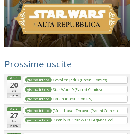
Prossime uscite
AGO
Cavalieri Jedi 9 (Panini Comics)
giorno intero
20
Star Wars 9 (Panini Comics)
giorno intero
Gio
2026
Tarkin (Panini Comics)
giorno intero
AGO
[Must-Have] Thrawn (Panini Comics)
giorno intero
27
[Omnibus] Star Wars Legends Vol....
giorno intero
Gio
2026