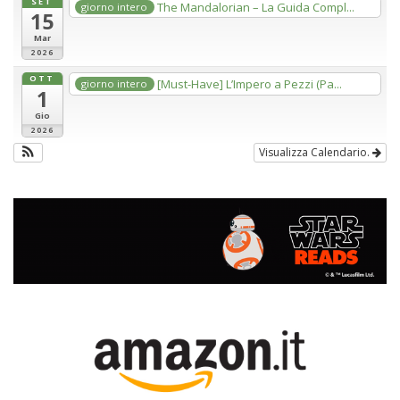
SET
The Mandalorian – La Guida Compl...
giorno intero
15
Mar
2026
OTT
[Must-Have] L’Impero a Pezzi (Pa...
giorno intero
1
Gio
2026
Visualizza Calendario.