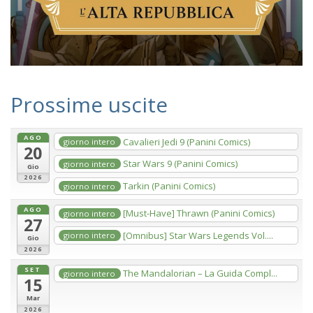
Prossime uscite
AGO
Cavalieri Jedi 9 (Panini Comics)
giorno intero
20
Star Wars 9 (Panini Comics)
giorno intero
Gio
2026
Tarkin (Panini Comics)
giorno intero
AGO
[Must-Have] Thrawn (Panini Comics)
giorno intero
27
[Omnibus] Star Wars Legends Vol....
giorno intero
Gio
2026
SET
The Mandalorian – La Guida Compl...
giorno intero
15
Mar
2026