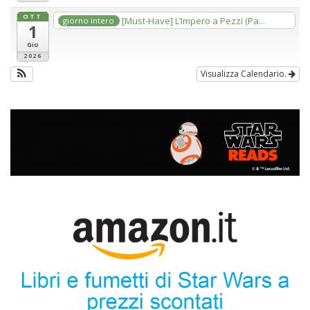
OTT
[Must-Have] L’Impero a Pezzi (Pa...
giorno intero
1
Gio
2026
Visualizza Calendario.