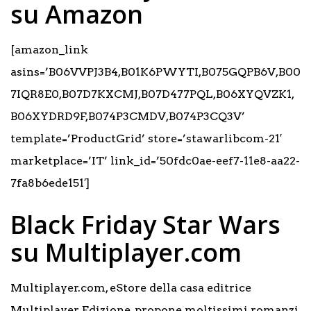
su Amazon
[amazon_link
asins=’B06VVPJ3B4,B01K6PWYTI,B075GQPB6V,B00
7IQR8E0,B07D7KXCMJ,B07D477PQL,B06XYQVZK1,
B06XYDRD9F,B074P3CMDV,B074P3CQ3V’
template=’ProductGrid’ store=’stawarlibcom-21′
marketplace=’IT’ link_id=’50fdc0ae-eef7-11e8-aa22-
7fa8b6ede151′]
Black Friday Star Wars
su Multiplayer.com
Multiplayer.com, eStore della casa editrice
Multiplayer Edizione, propone moltissimi romanzi