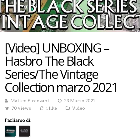
[Video] UNBOXING –
Hasbro The Black
Series/The Vintage
Collection marzo 2021
Matteo Firenzani
23 Marzo 2021
70 views
1 like
Video
Parliamo di: