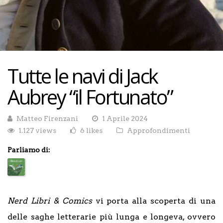
Tutte le navi di Jack
Aubrey “il Fortunato”
Matteo Firenzani
1 Aprile 2024
1.127 views
6 likes
Approfondimenti
Parliamo di:
Nerd Libri & Comics
vi porta alla scoperta di una
delle saghe letterarie più lunga e longeva, ovvero