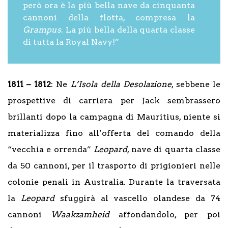
però ora è la più bella nave da cinquanta
cannoni della flotta, compresa la
Grampus
. La più bella della quarta classe
di tutta la Royal Navy!”
1811 – 1812
: Ne
L’Isola della Desolazione
, sebbene le
prospettive di carriera per Jack sembrassero
brillanti dopo la campagna di Mauritius, niente si
materializza fino all’offerta del comando della
“vecchia e orrenda”
Leopard
, nave di quarta classe
da 50 cannoni, per il trasporto di prigionieri nelle
colonie penali in Australia. Durante la traversata
la
Leopard
sfuggirà al vascello olandese da 74
cannoni
Waakzamheid
affondandolo, per poi