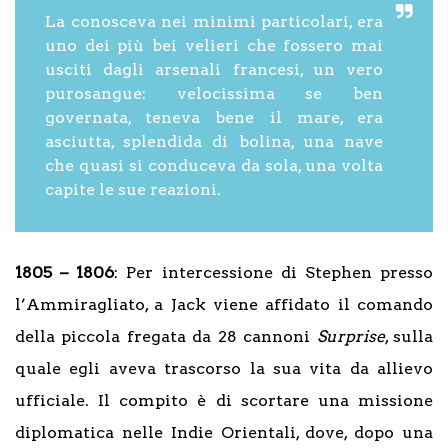
La conosceva nei minimi particolari, era
uno dei più bei velieri che fossero mai
usciti dagli arsenali francesi, un vero
purosangue: velocissima se ben
governata, teneva bene il mare, era
asciutta, splendida di bolina, una nave
che quasi si conduceva da sola, una volta
capite le sue reazioni.
1805 – 1806
: Per intercessione di Stephen presso
l’Ammiragliato, a Jack viene affidato il comando
della piccola fregata da 28 cannoni
Surprise
, sulla
quale egli aveva trascorso la sua vita da allievo
ufficiale. Il compito è di scortare una missione
diplomatica nelle Indie Orientali, dove, dopo una