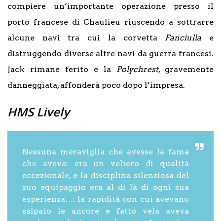
compiere un’importante operazione presso il
porto francese di Chaulieu riuscendo a sottrarre
alcune navi tra cui la corvetta
Fanciulla
e
distruggendo diverse altre navi da guerra francesi.
Jack rimane ferito e la
Polychrest
, gravemente
danneggiata, affonderà poco dopo l’impresa.
HMS Lively
Nessuna meraviglia che avesse la fama
che aveva: era un veliero di qualità
eccezionale, e la disciplina silenziosa del
suo equipaggio era al di là di ogni sua
esperienza…: la rapidità con cui avevano
salpato le ancore e fatto vela aveva