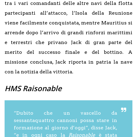
tra i vari comandanti delle altre navi della flotta
partecipanti all’attacco, l’Isola della Reunione
viene facilmente conquistata, mentre Mauritius si
arrende dopo l’arrivo di grandi rinforzi marittimi
e terrestri che privano Jack di gran parte del
merito del successo finale e del bottino. A
missione conclusa, Jack riporta in patria la nave
con la notizia della vittoria.
HMS Raisonable
“Dubito che un vascello da
sessantaquattro cannoni possa stare in
formazione al giorno d’oggi”, disse Jack,
“e in ogni caso la
Raisonable
è stata