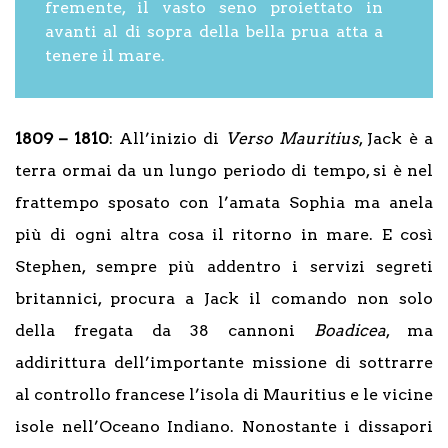
fremente, il vasto seno proiettato in
avanti al di sopra della bella prua atta a
tenere il mare.
1809 – 1810
: All’inizio di
Verso Mauritius
, Jack è a
terra ormai da un lungo periodo di tempo, si è nel
frattempo sposato con l’amata Sophia ma anela
più di ogni altra cosa il ritorno in mare. E così
Stephen, sempre più addentro i servizi segreti
britannici, procura a Jack il comando non solo
della fregata da 38 cannoni
Boadicea
, ma
addirittura dell’importante missione di sottrarre
al controllo francese l’isola di Mauritius e le vicine
isole nell’Oceano Indiano. Nonostante i dissapori