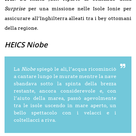
Surprise
per una missione nelle Isole Ionie per
assicurare all’Inghilterra alleati tra i bey ottomani
della regione.
HEICS Niobe
La
Niobe
spiegò le ali, l’acqua ricominciò
a cantare lungo le murate mentre la nave
sbandava sotto la spinta della brezza
restante, ancora considerevole e, con
l’aiuto della marea, passò agevolmente
tra le isole uscendo in mare aperto, un
bello spettacolo con i velacci e i
coltellacci a riva.