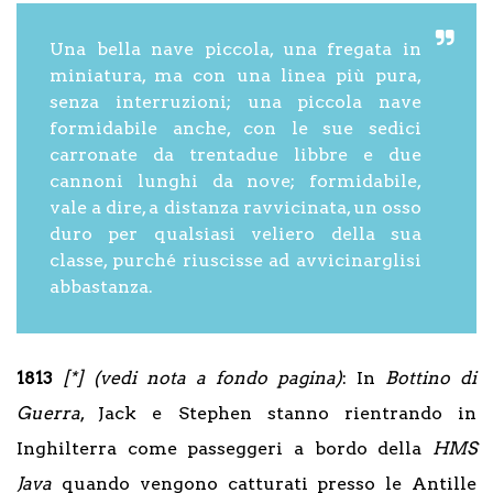
Una bella nave piccola, una fregata in
miniatura, ma con una linea più pura,
senza interruzioni; una piccola nave
formidabile anche, con le sue sedici
carronate da trentadue libbre e due
cannoni lunghi da nove; formidabile,
vale a dire, a distanza ravvicinata, un osso
duro per qualsiasi veliero della sua
classe, purché riuscisse ad avvicinarglisi
abbastanza.
1813
[*] (vedi nota a fondo pagina)
: In
Bottino di
Guerra
, Jack e Stephen stanno rientrando in
Inghilterra come passeggeri a bordo della
HMS
Java
quando vengono catturati presso le Antille