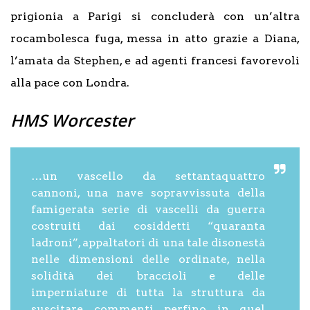
prigionia a Parigi si concluderà con un’altra
rocambolesca fuga, messa in atto grazie a Diana,
l’amata da Stephen, e ad agenti francesi favorevoli
alla pace con Londra.
HMS Worcester
…un vascello da settantaquattro
cannoni, una nave sopravvissuta della
famigerata serie di vascelli da guerra
costruiti dai cosiddetti “quaranta
ladroni”, appaltatori di una tale disonestà
nelle dimensioni delle ordinate, nella
solidità dei braccioli e delle
imperniature di tutta la struttura da
suscitare commenti perfino in quel