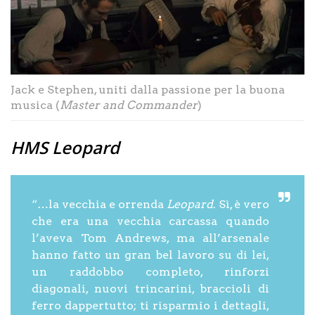
Jack e Stephen, uniti dalla passione per la buona
musica (
Master and Commander
)
HMS Leopard
“…la vecchia e orrenda
Leopard
. Sì, è vero
che era una vecchia carcassa quando
l’aveva Tom Andrews, ma all’arsenale
hanno fatto un gran bel lavoro su di lei,
un raddobbo completo, rinforzi
diagonali, nuovi trincarini, braccioli di
ferro dappertutto; ti risparmio i dettagli,