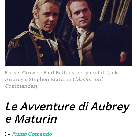
Russel Crowe e Paul Bettany nei panni di Jack
Aubrey e Stephen Maturin (
Master and
Commander
).
Le Avventure di Aubrey
e Maturin
1 –
Primo Comando