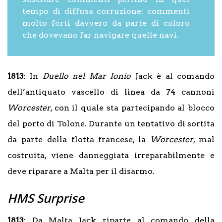
tempo di diffusa corruzione: commenti
molto forti davvero da parte di coloro
che dovevano far navigare quelle navi.
1813
: In
Duello nel Mar Ionio
Jack è al comando
dell’antiquato vascello di linea da 74 cannoni
Worcester
, con il quale sta partecipando al blocco
del porto di Tolone. Durante un tentativo di sortita
da parte della flotta francese, la
Worcester
, mal
costruita, viene danneggiata irreparabilmente e
deve riparare a Malta per il disarmo.
HMS Surprise
1813
: Da Malta Jack riparte al comando della