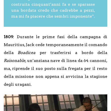
costruita cinquant’anni fa e se sparasse
una bordata credo che cadrebbe a pezzi,
ma mi fa piacere che sembri imponente”.
1809
: Durante le prime fasi della campagna di
Mauritius, Jack cede temporaneamente il comando
della
Boadicea
per trasferirsi a bordo della
Raisonable
, un’anziana nave di linea da 64 cannoni,
ma, riprende il suo posto sulla fregata per il resto
della missione non appena si avvicina la stagione
degli uragani.