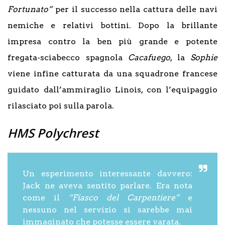
Fortunato”
per il successo nella cattura delle navi
nemiche e relativi bottini. Dopo la brillante
impresa contro la ben più grande e potente
fregata-sciabecco spagnola
Cacafuego
, la
Sophie
viene infine catturata da una squadrone francese
guidato dall’ammiraglio Linois, con l’equipaggio
rilasciato poi sulla parola.
HMS Polychrest
Un esperimento interessante davvero:
Jack ne aveva sentito parlare. Era nota
come il
“Fiasco del Carpentiere”
e
nessuno nel servizio si sarebbe mai
immaginato che potesse essere varata.