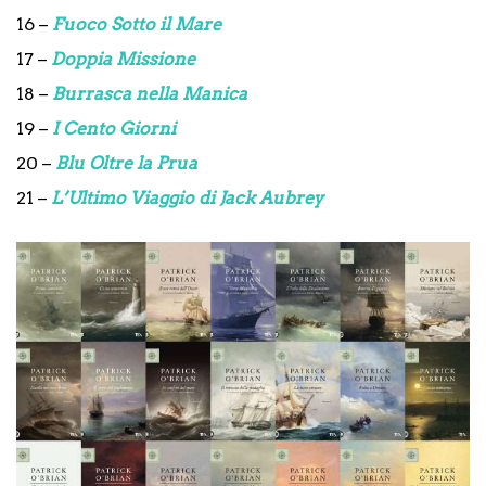
16 –
Fuoco Sotto il Mare
17 –
Doppia Missione
18 –
Burrasca nella Manica
19 –
I Cento Giorni
20 –
Blu Oltre la Prua
21 –
L’Ultimo Viaggio di Jack Aubrey