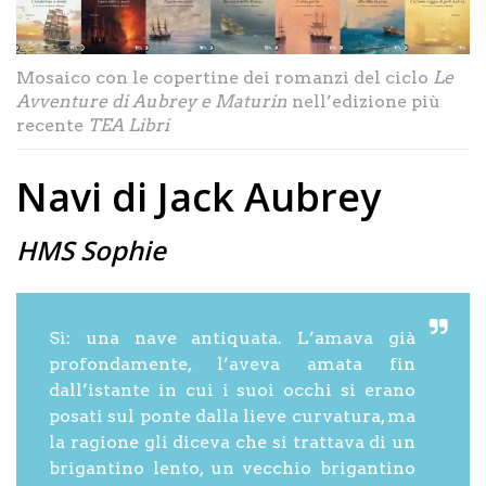
Mosaico con le copertine dei romanzi del ciclo
Le
Avventure di Aubrey e Maturin
nell’edizione più
recente
TEA Libri
Navi di Jack Aubrey
HMS Sophie
Sì: una nave antiquata. L’amava già
profondamente, l’aveva amata fin
dall’istante in cui i suoi occhi si erano
posati sul ponte dalla lieve curvatura, ma
la ragione gli diceva che si trattava di un
brigantino lento, un vecchio brigantino