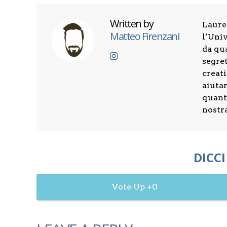
Written by
Laure
Matteo Firenzani
l’Univ
da qu
segret
creati
aiuta
quanti
nostr
DICCI
0