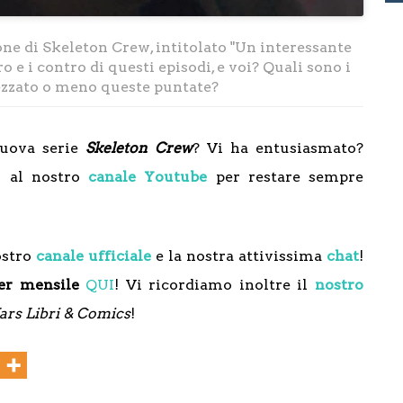
one di Skeleton Crew, intitolato "Un interessante
 e i contro di questi episodi, e voi? Quali sono i
ezzato o meno queste puntate?
nuova serie
Skeleton Crew
? Vi ha entusiasmato?
i al nostro
canale Youtube
per restare sempre
ostro
canale ufficiale
e la nostra attivissima
chat
!
er mensile
QUI
! Vi ricordiamo inoltre il
nostro
ars Libri & Comics
!