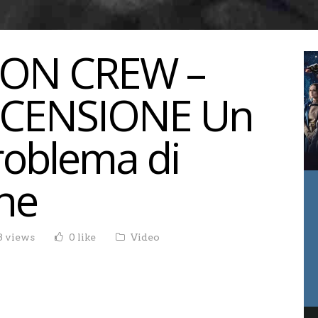
TON CREW –
RECENSIONE Un
roblema di
ne
3 views
0 like
Video