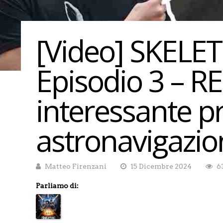
[Video] SKELE
Episodio 3 – 
interessante p
astronavigazio
Matteo Firenzani
15 Dicembre 2024
6
Parliamo di: