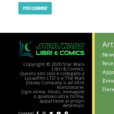
Art
New
Rece
Copyright © 2020 Star Wars
Libri & Comics.
Appr
Questo sito non è collegato a
Lucasfilm LTD o a The Walt
Even
Disney Company o ad altre
licenziatarie.
Fier
Ogni nome, titolo, immagine
o qualsiasi altra forma,
appartiene ai propri
detentori.
Contatti