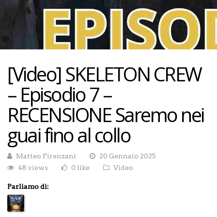
[Video] SKELETON CREW
– Episodio 7 –
RECENSIONE Saremo nei
guai fino al collo
Matteo Firenzani
20 Gennaio 2025
48 views
0 like
Video
Parliamo di: