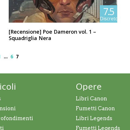
7.5
Discreto
[Recensione] Poe Dameron vol. 1 –
Squadriglia Nera
1
…
6
7
icoli
Opere
s
Libri Canon
nsioni
Fumetti Canon
ofondimenti
Libri Legends
ti
Fumetti Legends