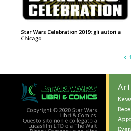
Star Wars Celebration 2019: gli autori a
Chicago
Art
New
Rece
Copyright © 2020 Star Wars
Libri & Comics.
Appr
Questo sito non è collegato a
Lucasfilm LTD o a The Walt
Even