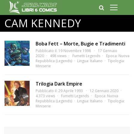
CAM KENNEDY
Boba Fett – Morte, Bugie e Tradimenti
Pubblicato il: 19 Novembre 1998
17 Gennaio
2020
498 views
Fumetti Legends
Epoca:
Nuova
Repubblica (Legends)
Lingua:
Italiano
Tipologia:
Miniserie
Trilogia Dark Empire
Pubblicato il: 29 Aprile 1993
12 Gennaio 2020
4.373 views
Fumetti Legends
Epoca:
Nuova
Repubblica (Legends)
Lingua:
Italiano
Tipologia:
Miniserie