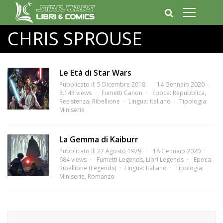
CHRIS SPROUSE
Le Età di Star Wars
Pubblicato il: 5 Dicembre 2018
14 Gennaio 2020
3.143 views
Fumetti Canon
Epoca:
Repubblica
,
Resistenza
,
Ribellione
Lingua:
Italiano
Tipologia:
Miniserie
La Gemma di Kaiburr
Pubblicato il: 27 Agosto 1979
18 Gennaio 2020
684 views
Fumetti Legends
,
Libri Legends
Epoca:
Ribellione (Legends)
Lingua:
Italiano
Tipologia:
Miniserie
,
Romanzo