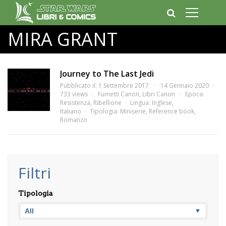
MIRA GRANT
Journey to The Last Jedi
Pubblicato il: 1 Settembre 2017
14 Gennaio 2020
733 views
Fumetti Canon
,
Libri Canon
Epoca:
Resistenza
,
Ribellione
Lingua:
Inglese
,
Italiano
Tipologia:
Miniserie
,
Reference book
,
Romanzo
Filtri
Tipologia