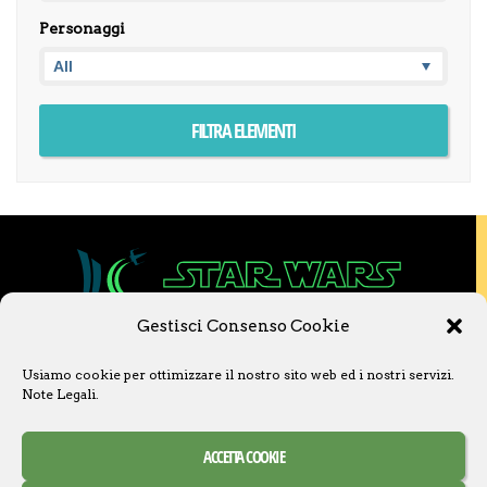
Personaggi
Gestisci Consenso Cookie
Copyright © 2020 Star Wars Libri & Comics.
Usiamo cookie per ottimizzare il nostro sito web ed i nostri servizi.
Questo sito non è collegato a Lucasfilm LTD o
Note Legali
.
a The Walt Disney Company o ad altre
licenziatarie.
Ogni nome, titolo, immagine o qualsiasi altra
forma, appartiene ai propri detentori.
ACCETTA COOKIE