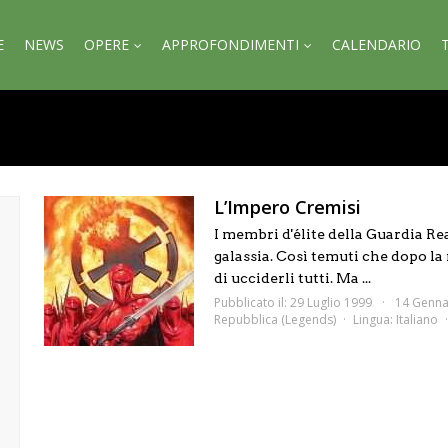
E
NEWS
OPERE
APPROFONDIMENTI
CALENDARIO
L’Impero Cremisi
I membri d'élite della Guardia Rea
galassia. Così temuti che dopo la
di ucciderli tutti. Ma ...
Pubblicato il: 29 Luglio 1999
14 Genna
Repubblica (Legends)
Lingua:
Italiano