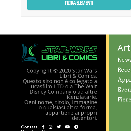
Art
New
Rece
Copyright © 2020 Star Wars
Libri & Comics.
Appr
Questo sito non è collegato a
Lucasfilm LTD o a The Walt
Even
Disney Company o ad altre
licenziatarie.
Fier
Ogni nome, titolo, immagine
o qualsiasi altra forma,
appartiene ai propri
detentori.
Contatti