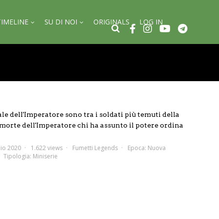
TIMELINE
SU DI NOI
ORIGINALS
LOG IN
le dell'Imperatore sono tra i soldati più temuti della
 morte dell'Imperatore chi ha assunto il potere ordina
io 2020
1.622 views
Fumetti Legends
Epoca:
Nuova
Tipologia:
Miniserie