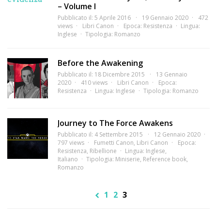
– Volume I
Pubblicato il: 5 Aprile 2016
19 Gennaio 2020
472
views
Libri Canon
Epoca:
Resistenza
Lingua:
Inglese
Tipologia:
Romanzo
Before the Awakening
Pubblicato il: 18 Dicembre 2015
13 Gennaio
2020
410 views
Libri Canon
Epoca:
Resistenza
Lingua:
Inglese
Tipologia:
Romanzo
Journey to The Force Awakens
Pubblicato il: 4 Settembre 2015
12 Gennaio 2020
797 views
Fumetti Canon
,
Libri Canon
Epoca:
Resistenza
,
Ribellione
Lingua:
Inglese
,
Italiano
Tipologia:
Miniserie
,
Reference book
,
Romanzo
1
2
3