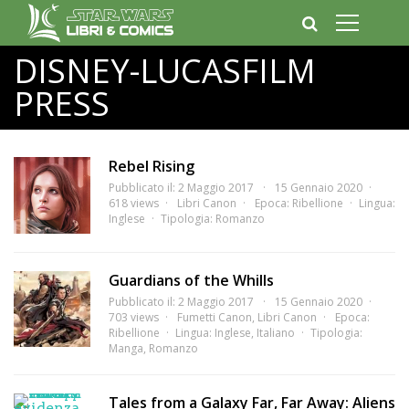
DISNEY-LUCASFILM
PRESS
Rebel Rising
Pubblicato il: 2 Maggio 2017
15 Gennaio 2020
618 views
Libri Canon
Epoca:
Ribellione
Lingua:
Inglese
Tipologia:
Romanzo
Guardians of the Whills
Pubblicato il: 2 Maggio 2017
15 Gennaio 2020
703 views
Fumetti Canon
,
Libri Canon
Epoca:
Ribellione
Lingua:
Inglese
,
Italiano
Tipologia:
Manga
,
Romanzo
Tales from a Galaxy Far, Far Away: Aliens