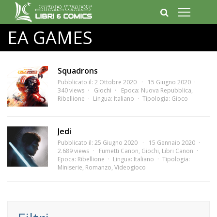
EA GAMES
Squadrons
Pubblicato il: 2 Ottobre 2020
15 Giugno 2020
340 views
Giochi
Epoca:
Nuova Repubblica
,
Ribellione
Lingua:
Italiano
Tipologia:
Gioco
Jedi
Pubblicato il: 25 Giugno 2020
15 Gennaio 2020
2.689 views
Fumetti Canon
,
Giochi
,
Libri Canon
Epoca:
Ribellione
Lingua:
Italiano
Tipologia:
Miniserie
,
Romanzo
,
Videogioco